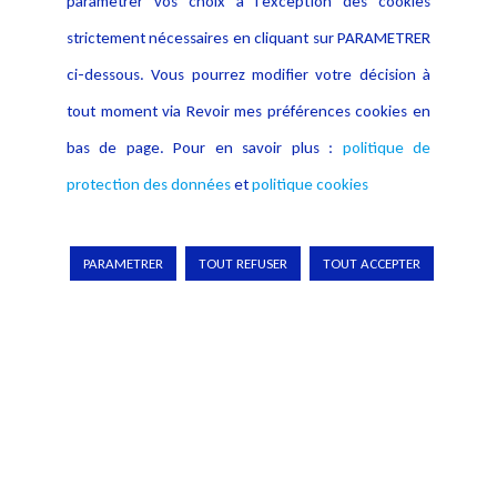
paramétrer vos choix à l’exception des cookies
strictement nécessaires en cliquant sur PARAMETRER
ci-dessous. Vous pourrez modifier votre décision à
tout moment via Revoir mes préférences cookies en
bas de page. Pour en savoir plus :
politique de
protection des données
et
politique cookies
PARAMETRER
TOUT REFUSER
TOUT ACCEPTER
Le règlement européen sur l'intelligence
artificielle
Le Règlement européen sur l’intelligence artificielle
constitue un outil essentiel pour comprendre les enjeux
juridiques et techniques que pose le RIA (ou AI Act).
L’ouvrage analyse et souligne les points clé et analyse article
par article ce texte...