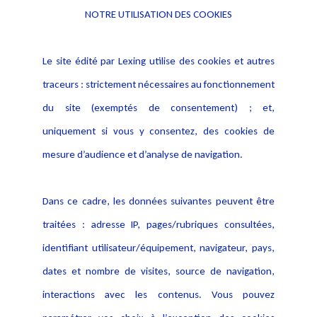
NOTRE UTILISATION DES COOKIES
«
l’Essentiel de la Distribution Informatique
» ou
«
l’E.D.I.
».
Le site édité par Lexing utilise des cookies et autres
traceurs : strictement nécessaires au fonctionnement
Frédéric Forster
du site (exemptés de consentement) ; et,
Avocat, Directeur du pôle Télécommunications et
uniquement si vous y consentez, des cookies de
Communications numériques
mesure d’audience et d’analyse de navigation.
Mél :
frederic-forster@lexing.law
L.D. : +33 (0)6 13 28 96 78
Dans ce cadre, les données suivantes peuvent être
traitées : adresse IP, pages/rubriques consultées,
identifiant utilisateur/équipement, navigateur, pays,
dates et nombre de visites, source de navigation,
interactions avec les contenus. Vous pouvez