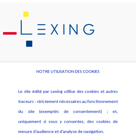
NOTRE UTILISATION DES COOKIES
Informations
Navigation
Le site édité par Lexing utilise des cookies et autres
Alerte professionnelle
Activités
traceurs : strictement nécessaires au fonctionnement
Déclaration d'accessibilité
Actualités
du site (exemptés de consentement) ; et,
Notice Légale
Evènement
Politique de protection des
uniquement si vous y consentez, des cookies de
Publications
données
mesure d’audience et d’analyse de navigation.