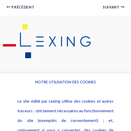
PRÉCÉDENT
SUIVANT
NOTRE UTILISATION DES COOKIES
Informations
Navigation
Le site édité par Lexing utilise des cookies et autres
Alerte professionnelle
Activités
traceurs : strictement nécessaires au fonctionnement
Déclaration d'accessibilité
Actualités
du site (exemptés de consentement) ; et,
Notice Légale
Evènement
Politique de protection des
uniquement si vous y consentez, des cookies de