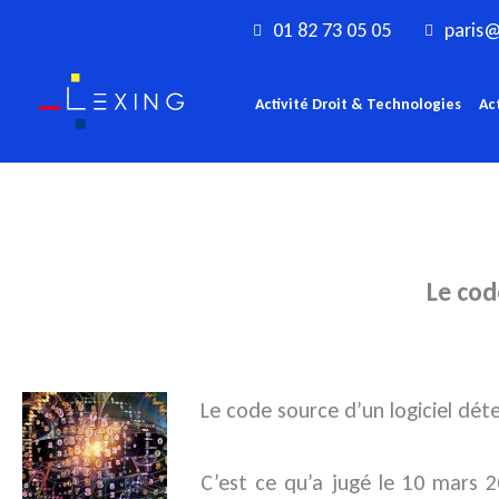
Aller
01 82 73 05 05
paris@
au
contenu
Activité Droit & Technologies
Ac
Le cod
Le code source d’un logiciel dé
C’est ce qu’a jugé le 10 mars 20