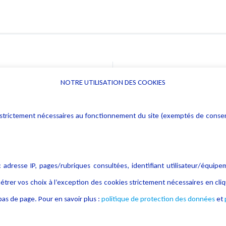
NOTRE UTILISATION DES COOKIES
Informations
Navigation
rs : strictement nécessaires au fonctionnement du site (exemptés de cons
Alerte professionnelle
Activités
Déclaration d'accessibilité
Actualités
Notice Légale
Evènement
 adresse IP, pages/rubriques consultées, identifiant utilisateur/équipe
Politique de protection des
Publications
étrer vos choix à l’exception des cookies strictement nécessaires en c
données
as de page. Pour en savoir plus :
politique de protection des données
et
Politique cookies
Contact