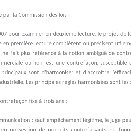
dé par la Commission des lois
007 pour examiner en deuxième lecture, le projet de lo
le en première lecture complétent ou précisent utilem
é ne fait plus référence à la notion ambiguë de cont
commerciale ou non, est une contrefaçon, susceptible
principaux sont d’harmoniser et d’accroître l’efficac
dustrielle. Les principales règles harmonisées sont les 
contrefaçon fixé à trois ans ;
 communication : sauf empêchement légitime, le juge p
n possession de produits contrefaisants ou fournis