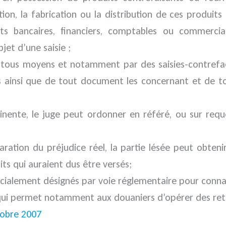
on, la fabrication ou la distribution de ces produits 
 bancaires, financiers, comptables ou commerciau
jet d’une saisie ;
 tous moyens et notamment par des saisies-contrefaço
s ainsi que de tout document les concernant et de tou
nente, le juge peut ordonner en référé, ou sur requêt
paration du préjudice réel, la partie lésée peut obten
s qui auraient dus être versés;
cialement désignés par voie réglementaire pour connaî
ui permet notamment aux douaniers d’opérer des reten
tobre 2007