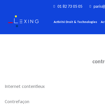
Aller
01 82 73 05 05
paris@
au
contenu
Activité Droit & Technologies
Ac
contr
Internet contentieux
Contrefaçon