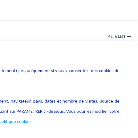
SUIVANT
téléchargement copie privée exception cercle de famille
entement) ; et, uniquement si vous y consentez, des cookies de
ment, navigateur, pays, dates et nombre de visites, source de
liquant sur PARAMETRER ci-dessous. Vous pourrez modifier votre
politique cookies
Copyright © 2026 Lexing