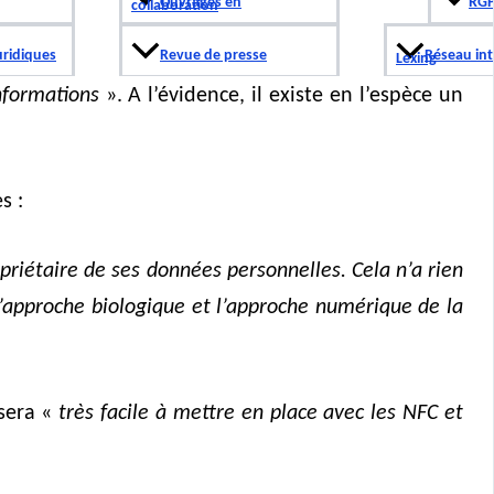
Ouvrages en
RGP
collaboration
uridiques
Revue de presse
Réseau int
Lexing
formations
». A l’évidence, il existe en l’espèce un
s :
opriétaire de ses données personnelles.
Cela n’a rien
l’approche biologique et l’approche numérique de la
 sera «
très facile à mettre en place avec les NFC et