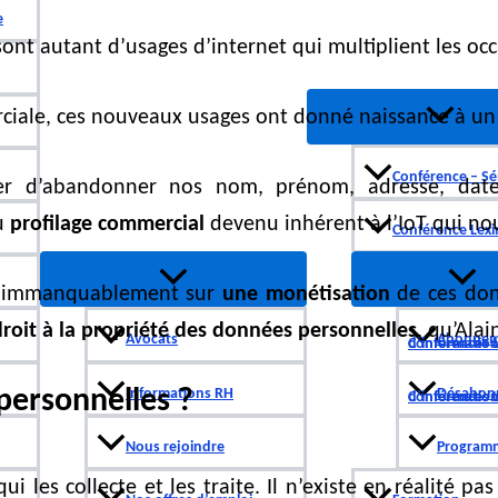
e
s sont autant d’usages d’internet qui multiplient les o
ciale, ces nouveaux usages ont donné naissance à un
Conférence – Sé
er d’abandonner nos nom, prénom, adresse, da
u
profilage commercial
devenu inhérent à l’IoT qui no
Conférence Lexi
a immanquablement sur
une monétisation
de ces donn
droit à la propriété des données personnelles
, qu’Ala
Avocats
Abonnem
Conférences Lexing / Lettre d’informatio
personnelles ?
Informations RH
Désabon
Conférences Lexing / Lettre d’informatio
Nous rejoindre
Program
e qui les collecte et les traite. Il n’existe en réalité 