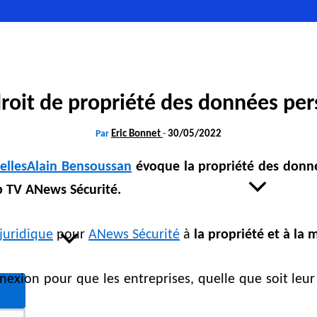
droit de propriété des données per
Par
Eric Bonnet
-
30/05/2022
Alain Bensoussan
évoque la propriété des donné
Evènement
eb TV ANews Sécurité.
juridique
pour
ANews Sécurité
à
la propriété et à la
Equipe
onnexion pour que les entreprises, quelle que soit leur