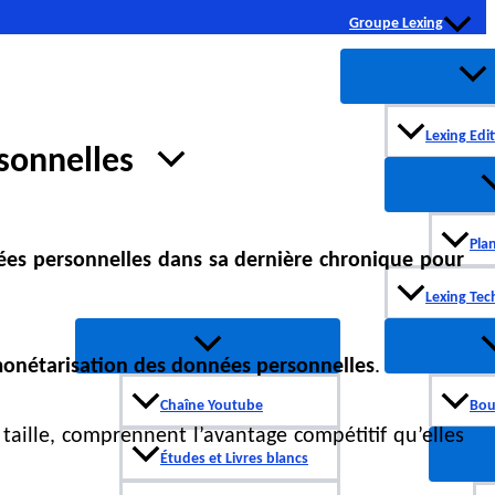
Groupe Lexing
Lexing Edi
sonnelles
Publication
Pla
es personnelles dans sa dernière chronique pour
Lexing Tec
 monétarisation des données personnelles
.
Chaîne Youtube
Bou
 taille, comprennent l’avantage compétitif qu’elles
Études et Livres blancs