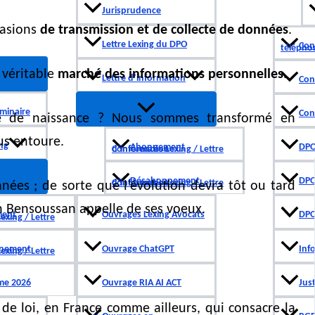
Jurisprudence
ccasions
de transmission et de collecte de données
.
Lettre Lexing du DPO
Con
télépho
 véritable
marché des informations personnelles.
Lettre d’information
Con
minaire
Cont
te de naissance ? Nous sommes transformé en
us entoure.
ng
Abonnement
DPO
Conférences Lexing / Lettre d’information
Désabonnement
DPO
Conférences Lexing / Lettre d’information
ées ; de sorte que l’évolution devra tôt ou tard
in Bensoussan appelle de ses voeux.
ent
Ouvrages Lexing Avocats
DPO
n
nement
Ouvrage ChatGPT
Inf
n
me 2026
Ouvrage RIA AI ACT
Just
pas de loi, en France comme ailleurs, qui consacre la