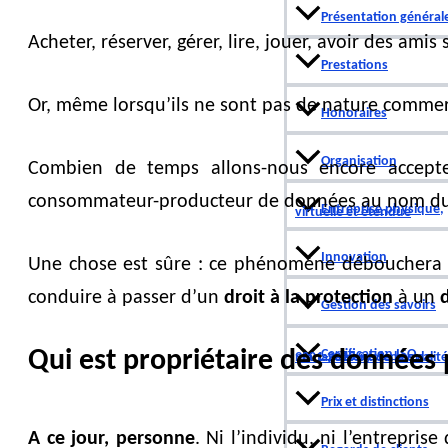
Présentation général
Activité Droit & Technologies
Actualité
Acheter, réserver, gérer, lire, jouer, avoir des ami
Prestations
Or, même lorsqu’ils ne sont pas de nature commer
Honoraires
Organisation
Combien de temps allons-nous encore accept
consommateur-producteur de données au nom d
Entreprise physique,
virtuelle et étendue
Innovation
Une chose est sûre : ce phénomène déboucher
conduire à passer d’un
droit à la protection
à un
Gestion des savoirs
Qui est propriétaire des données 
Certification ISO
9001:2015 Systèmes de management de la qualité
Prix et distinctions
A ce jour, personne
. Ni l’individu, ni l’entrepris