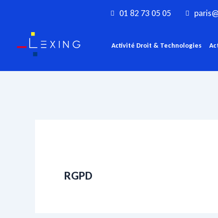
Aller
01 82 73 05 05
paris@
au
contenu
Activité Droit & Technologies
Ac
RGPD