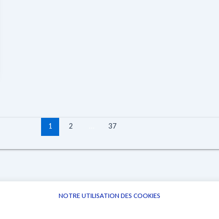
1
2
…
37
NOTRE UTILISATION DES COOKIES
Informations
Navigation